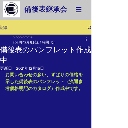
備後表継承会
記事
bingo-omote
2021年12月1日
読了時間: 1分
備後表のパンフレット作成
中
更新日：
2021年12月15日
お問い合わせの多い、ずばりの価格を
示した備後表のパンフレット（流通参
考価格明記のカタログ）作成中です。