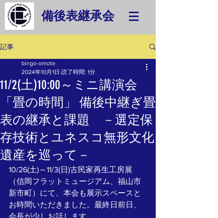
備後表継承会
記事
bingo-omote
2024年10月1日
読了時間: 1分
11/2(土)10:00～ミニ講演会
「畳の時間」 備後中継ぎ畳
表の継承と課題 －選定保
存技術とユネスコ無形文化
遺産を巡って－
10/26(土)～11/3(日)古民家再生工房展
（信岡フラットミュージアム、福山市
新市町）にて、本会も展示スペースと
お時間いただきました。最終日前日、
会長が少しお話します。