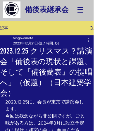
備後表継承会
記事
bingo-omote
2023年12月21日
読了時間: 1分
2023.12.25 クリスマス？講演
会「備後表の現状と課題、
そして『備後藺表』の提唱
へ」（仮題）（日本建築学
会）
2023.12.25に、会長が東京で講演会し
ます。
今回は残念ながら非公開ですが、ご興
味がある方は、2024年3月に設立予定
の「現代・和室の会」に参画くださ