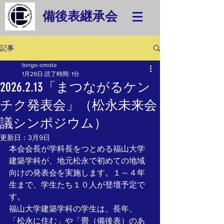
備後表継承会
記事
bingo-omote
1月29日
読了時間: 1分
2026.2.13「まつながるケン
チク発表会」（松永未来会
議シンポジウム）
更新日：
3月9日
本会会長が学科長をつとめる福山大学
建築学科が、地元松永で初めての地域
向けの発表会を実施します。１～４年
生まで、学生たち１０人が登壇予定で
す。
福山大学建築学科の学生は、長年、
「松永に住む」や「畳（備後表）のあ