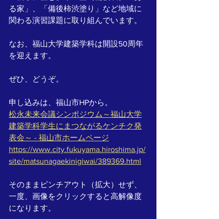
る家」、「備後柿渋塗り」など地域に
関わる演習課題に取り組んでいます。
なお、福山大学建築学科は開設50周年
を迎えます。
ぜひ、どうぞ。
申し込みは、福山市HPから。
松永未来会議シンポジウム～福山大学
建築学科学生にまつながるケンチク発
表会～ - 福山市ホームページ
https://www.city.fukuyama.hiroshima.jp/
site/matsunagaekinigiwai/389369.html
そのままピンチアウト（拡大）せず、
一度、画像をクリックすると高解像度
になります。