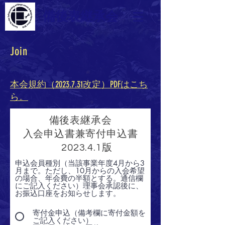
備後表継承会
Join
本会規約（2023.7.31改定）PDFはこち
ら。
備後表継承会
入会申込書兼寄付申込書
2023.4.1版
申込会員種別（当該事業年度4月から3
月まで。ただし、10月からの入会希望
の場合、年会費の半額とする。通信欄
にご記入ください）理事会承認後に、
お振込口座をお知らせします。
寄付金申込（備考欄に寄付金額を
ご記入ください）