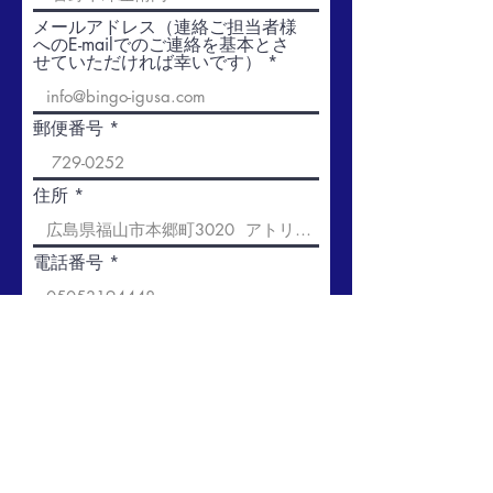
メールアドレス（連絡ご担当者様
へのE-mailでのご連絡を基本とさ
せていただければ幸いです）
郵便番号
住所
電話番号
通信欄（事務局宛に、ご自由にご
記入ください。10月入会希望や
寄付金額、賛助会員11口以上の
場合など。もし本会会員や関係者
にご紹介者がいれば、参考までに
ご記入いただければ幸いです。）