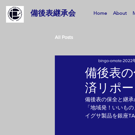
備後表継承会
Home
About
All Posts
bingo-omote
2022
備後表の
済リポー
備後表の保全と継承
「地域発！いいもの
イグサ製品を銀座T