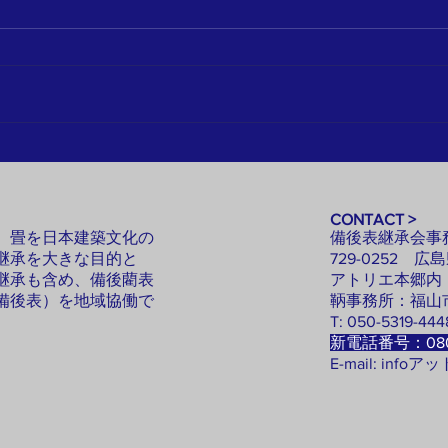
（賛
20
法人
都市
た。
製作
2026/6/20「神辺町のカフェあん
ある
じん 奥座敷に備後産の畳
域か
表」（BJ中国ビジネス情報）
CONTACT >
いと
。畳を日本建築文化の
備後表継承会事
が、
継承を大きな目的と
729-0252
広島
会」
継承も含め、備後藺表
アトリエ本郷内
正会
備後表）を地域協働で
鞆事務所：福山市
自治
。
T: 050-5319-44
新電話番号：080
の連
E-mail: infoアッ
強化