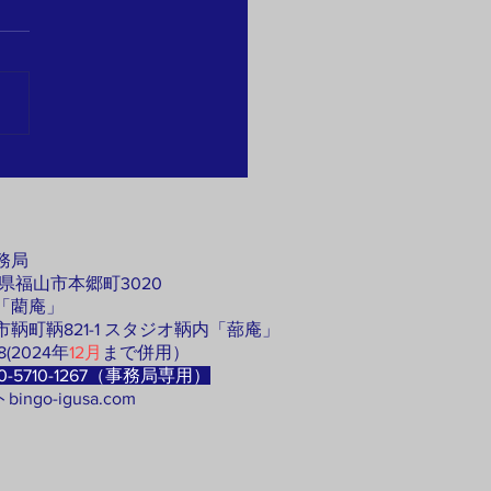
助会員）
26年６月１日に、「一般社団
 文化財畳技術保存会」（京
）に入会（賛助会員）しまし
 「畳製作」と「手織中継表
」の選定保存技術保存団体で
同会との連携を強め、備後地
ら畳文化継承の一翼を担いた
思います。 なお別件です
務局
本会会長は、「現代・和室の
県福山市本郷町3020
の設立発起人の一人で、個人
「藺庵」
員です。「関連業者や団体、
鞆町鞆821-1 スタジオ鞆内「蔀庵」
体、関係省庁、法人・個人と
48(2024年
12月
まで併用）
-5710-1267（事務局専用）
携と協働」（事業内容８）を
トbingo-igusa.com
してゆ