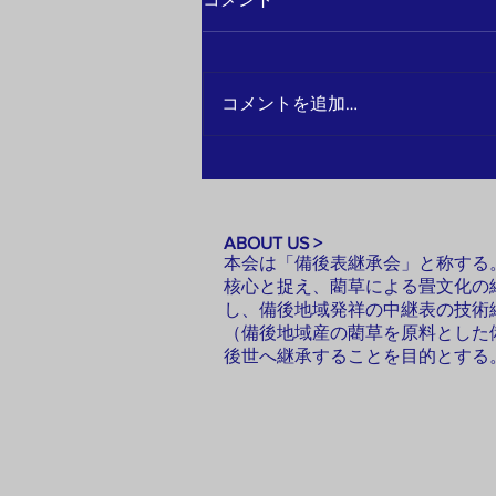
コメントを追加…
2026.7.9(木)9:06頃～FMふくやま
GO!GO!Bびんご出演
ABOUT US >
本会は「備後表継承会」と称する
核心と捉え、藺草による畳文化の
し、備後地域発祥の中継表の技術
（備後地域産の藺草を原料とした
後世へ継承することを目的とする