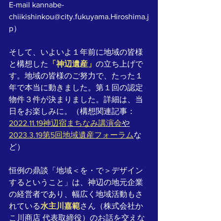
E-mail kannabe-
chiikishinkou@city.fukuyama.Hiroshima.j
p）
そして、いよいよ１年前に地域の皆様
と構想した
「神辺遺産」
の立ち上げで
す。地域の皆様のご努力で、たった１
年で本当に動きました。第１回の認定
物件３件が決まりました。詳細は、当
日をお楽しみに。（構想関連記事：
2022.11.19神辺宿まちなみ講演会
や
2023.3.19第5回地域遺産フォーラム
な
ど）
恒例の鼎談「地域＜を・で＞デザイン
するということ」は、神辺の地元企業
の経営者であり、幅広く地域活動もさ
れている
水主川嘉範
さん（株式会社か
こ川商店 代表取締役）のお話を交えな