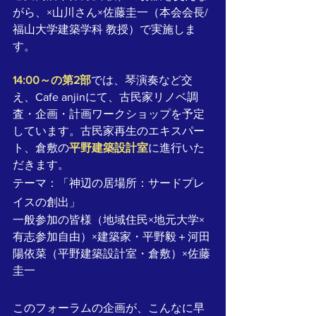
がら、×山川さん×佐藤圭一（本会会長/
福山大学建築学科 教授）で実施しま
す。
14:00～の第2部
では、琴演奏など交
え、Cafe anjinにて、古民家リノベ調
査・企画・計画ワークショップを予定
しています。古民家再生のエキスパー
ト、倉敷の
平野建築設計室
に進行いた
だきます。
テーマ：「神辺の居場所：サードプレ
イスの創出」
一般参加の皆様（地域住民×地元大学×
有志参加自由）×建築家・平野毅＋河田
陽依菜（平野建築設計室・倉敷）×佐藤
圭一
このフォーラムの企画が、こんなに早