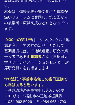
波邸Cafe anjinあんじん（第２部）で
す。
本会は、備後藺表や畳文化にも造詣が
深いフォーラムに賛同し、第１回から
の後援者（広報支援など）となってい
ます。
10:00～の第１部
は、シンポジウム「地
域遺産としての神の辺り」と題して、
基調講演には、「地域遺産」研究の第
一人者である
山川志典
さん（早稲田大
学リサーチイノベーションセンター 次
席研究員）をお招きします。
11/12追記：事前申込無しの当日直接で
も席はあると思います。
（基調講演のみ事前申し込みが必要
（100人）
：福山市神辺地域振興課　
℡084-962-5026　 Fax084-963-4790　