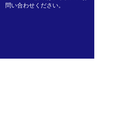
問い合わせください。
（イメージ写真：2020.9.27蓮華寺持仏
堂にて、寺院住宅スペースの手縫い備
後中継ぎ表替え）