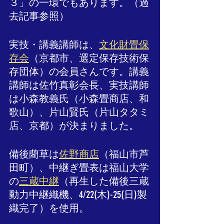
３」の一環でもあります。（過
去記事参照）
実技・講義講師は、
文化財畳保
存会
（京都市、選定保存技術保
存団体）の会員さんです。講義
講師は佐竹真彰会長、実技講師
は小森教義氏（小森畳商店、和
歌山）、片山賢氏（片山タタミ
店、京都）が決まりました。
備後藺草は
佐野商店
（福山市芦
田町）、中継ぎ畳表は福山大学
の
三蔵中継
（再生した備後三蔵
動力中継織機、4/22(木)-25(日)製
織完了）を使用。