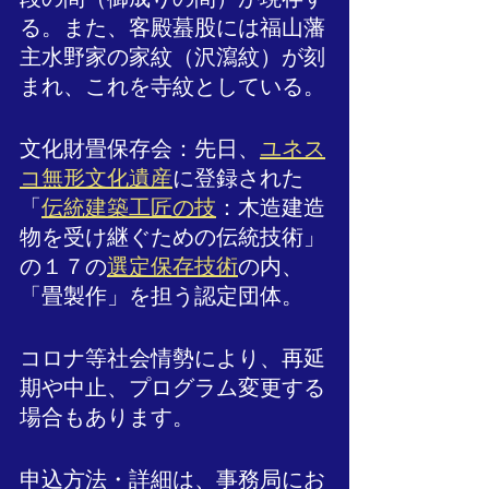
る。また、客殿蟇股には福山藩
主水野家の家紋（沢瀉紋）が刻
まれ、これを寺紋としている。
文化財畳保存会：先日、
ユネス
コ無形文化遺産
に登録された
「
伝統建築工匠の技
：木造建造
物を受け継ぐための伝統技術」
の１７の
選定保存技術
の内、
「畳製作」を担う認定団体。
コロナ等社会情勢により、再延
期や中止、プログラム変更する
場合もあります。
申込方法・詳細は、事務局にお