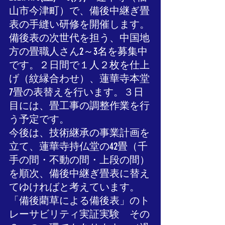
山市今津町）で、備後中継ぎ畳
表の手縫い研修を開催します。
備後表の次世代を担う
、中国地
方の畳職人さん2～3名を募集中
です。２日間で１人２枚を仕上
げ（紋縁合わせ）、蓮華寺本堂
7畳の表替えを行います。３日
目には、畳工事の調整作業を行
う予定です。
今後は、技術継承の事業計画を
立て、蓮華寺持仏堂の42畳（千
手の間・不動の間・上段の間）
を順次、備後中継ぎ畳表に替え
てゆければと考えています。
「備後藺草による備後表」のト
レーサビリティ実証実験　その