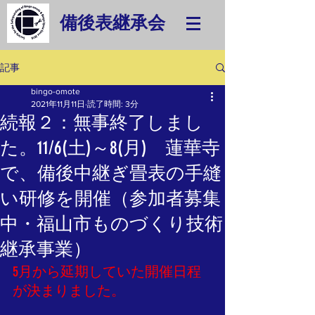
備後表継承会
記事
bingo-omote
2021年11月11日
読了時間: 3分
続報２：無事終了しまし
た。11/6(土)～8(月) 蓮華寺
で、備後中継ぎ畳表の手縫
い研修を開催（参加者募集
中・福山市ものづくり技術
継承事業）
5月から延期していた開催日程
が決まりました。