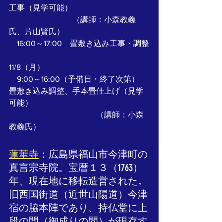
工事（見学可能）
　　　　　　　　（講師：小森教義
氏、片山賢氏）
　16:00～17:00　畳敷き込み工事・調整
11/8（月）
　9:00～16:00（予備日・終了次第）　
畳敷き込み調整、手本畳仕上げ（見学
可能）
　　　　　　　　　　　（講師：小森
教義氏）
蓮華寺
：広島県福山市今津町の
真言宗寺院。宝暦１３（1763）
年、現在地に移転造営された。
旧西国街道（近世山陽道）今津
宿の脇本陣であり、持仏堂に上
段の間（御成りの間）が現存す